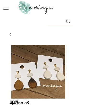
meringue
耳環no.58