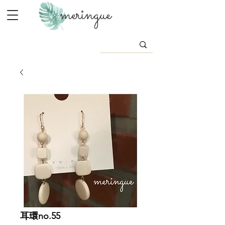
meringue
耳環no.55