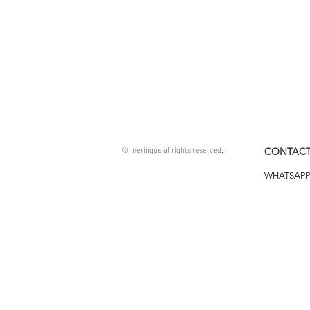
© meringue all rights reserved.
CONTACT
WHATSAPP