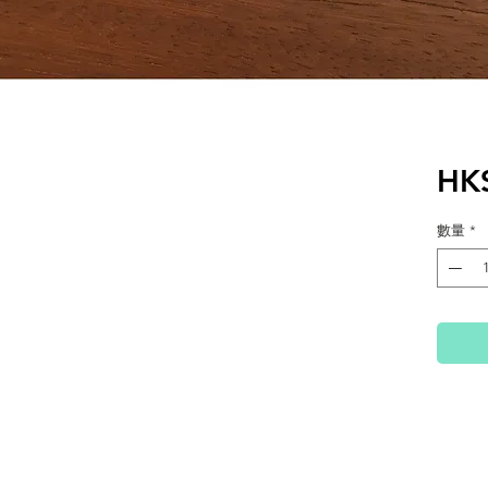
HK
數量
*