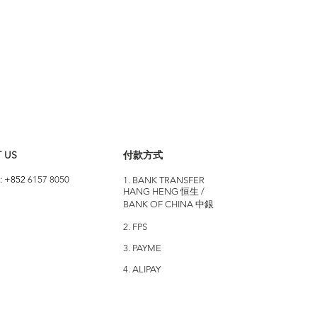
 US
付款方式
: +852
6157 8050
1. BANK TRANSFER
HANG HENG 恒生 /
BANK OF CHINA 中銀
2. FPS
3. PAYME
4. ALIPAY