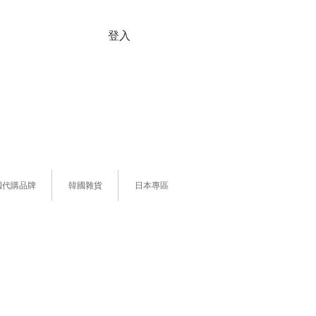
登入
國代購品牌
韓國雜貨
日本專區