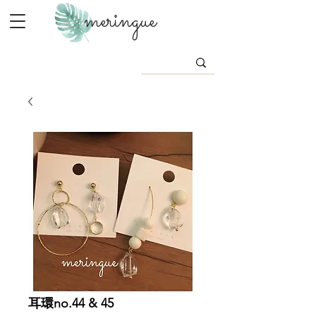
meringue
耳環no.44 & 45