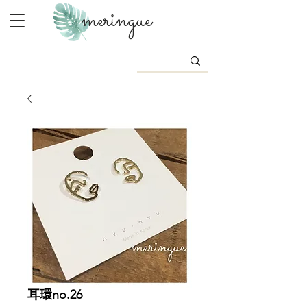
meringue
耳環no.26