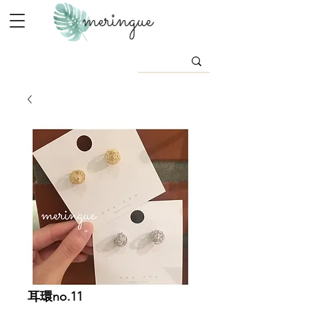
meringue
耳環no.11