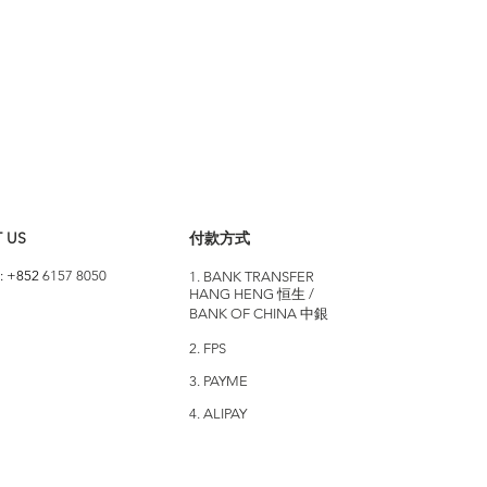
 US
付款方式
: +852
6157 8050
1. BANK TRANSFER
HANG HENG 恒生 /
BANK OF CHINA 中銀
2. FPS
3. PAYME
4. ALIPAY