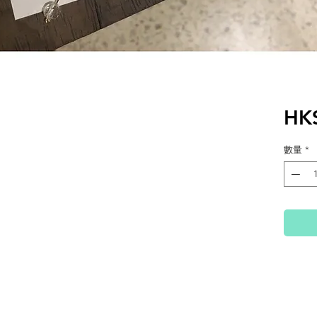
HK
數量
*