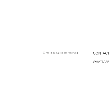
© meringue all rights reserved.
CONTACT
WHATSAPP