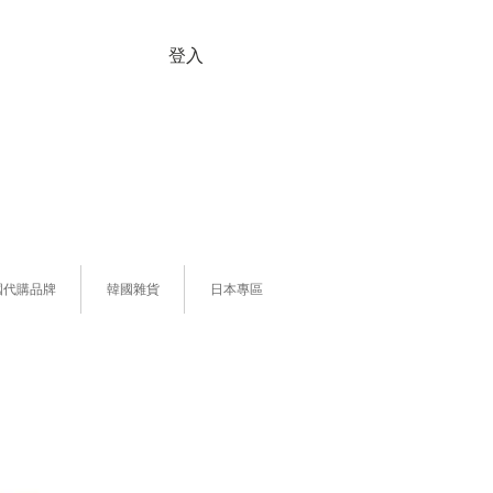
登入
國代購品牌
韓國雜貨
日本專區