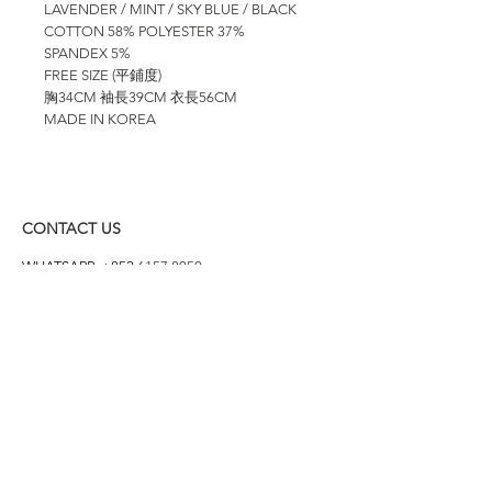
LAVENDER / MINT / SKY BLUE / BLACK
COTTON 58% POLYESTER 37%
SPANDEX 5%
FREE SIZE (平鋪度)
胸34CM 袖長39CM 衣長56CM
MADE IN KOREA
CONTACT US
WHATSAPP: +852
6157 8050
付款方式
1. BANK TRANSFER
HANG HENG 恒生 /
BANK OF CHINA 中銀
2. FPS