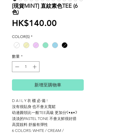
[現貨MINT] 直紋素色TEE (6
色)
價
HK$140.00
格
COLOR(S)
*
數量
*
新增至購物車
D A I L Y 衣 櫃 必 備 !
沒有很貼身 也不會太寬鬆
幼邊圓領比一般TEE高級 更加分ʕ•ᴥ•ʔ
淡淡的PASTEL TONE 不會太鮮很好搭
高質靚料 舒服有彈性
6 COLORS: WHITE / CREAM /