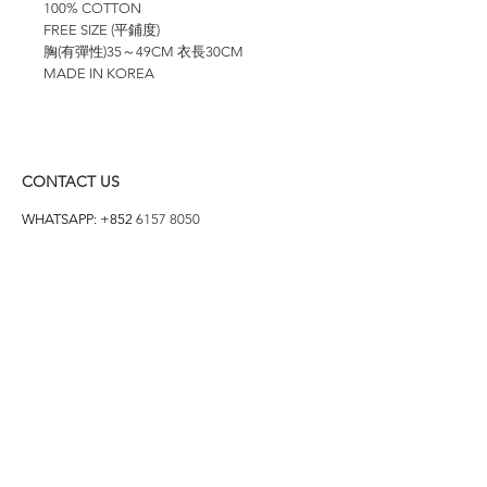
100% COTTON
FREE SIZE (平鋪度)
胸(有彈性)35～49CM 衣長30CM
MADE IN KOREA
CONTACT US
WHATSAPP: +852
6157 8050
付款方式
1. BANK TRANSFER
HANG HENG 恒生 /
BANK OF CHINA 中銀
2. FPS
3. PAYME