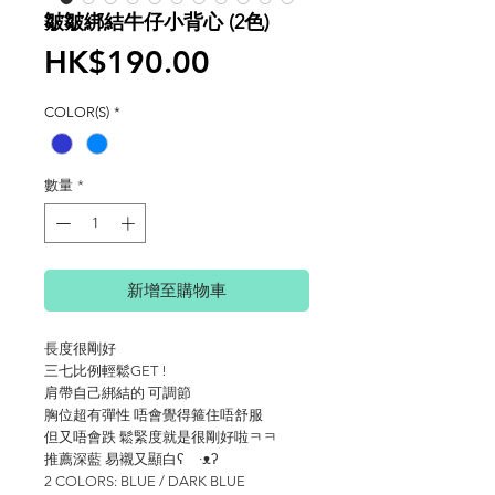
皺皺綁結牛仔小背心 (2色)
價
HK$190.00
格
COLOR(S)
*
數量
*
新增至購物車
長度很剛好
三七比例輕鬆GET !
肩帶自己綁結的 可調節
胸位超有彈性 唔會覺得箍住唔舒服
但又唔會跌 鬆緊度就是很剛好啦ㅋㅋ
推薦深藍 易襯又顯白ʕ ·ᴥʔ
2 COLORS: BLUE / DARK BLUE