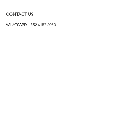
CONTACT US
WHATSAPP: +852
6157 8050
付款方式
1. BANK TRANSFER
HANG HENG 恒生 /
BANK OF CHINA 中銀
2. FPS
3. PAYME
4. ALIPAY
FOLLOW US ON