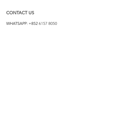
CONTACT US
WHATSAPP: +852
6157 8050
付款方式
1. BANK TRANSFER
HANG HENG 恒生 /
BANK OF CHINA 中銀
2. FPS
3. PAYME
4. ALIPAY
FOLLOW US ON