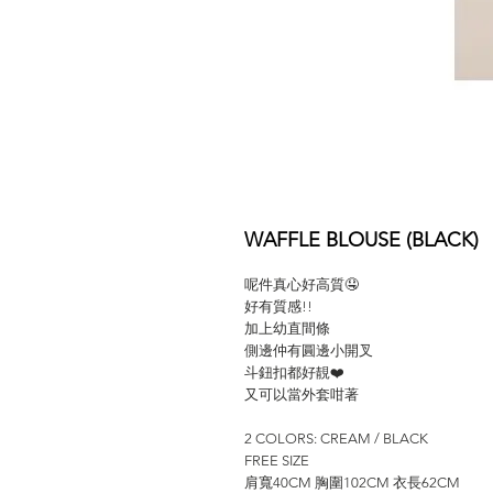
WAFFLE BLOUSE (BLACK)
呢件真心好高質🤤
好有質感!!
加上幼直間條
側邊仲有圓邊小開叉
斗鈕扣都好靚❤️
又可以當外套咁著
2 COLORS: CREAM / BLACK
FREE SIZE
肩寬40CM 胸圍102CM 衣長62CM