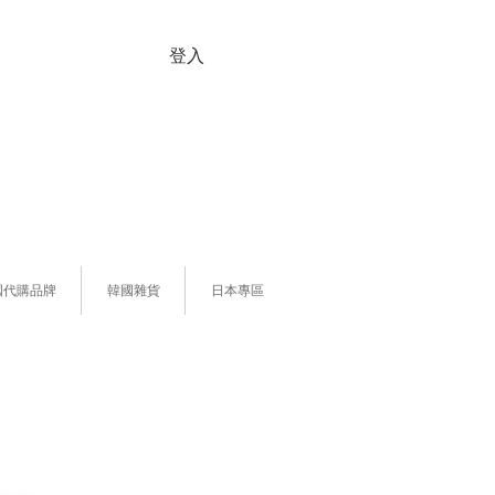
登入
國代購品牌
韓國雜貨
日本專區