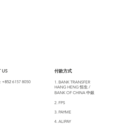
 US
付款方式
: +852
6157 8050
1. BANK TRANSFER
HANG HENG 恒生 /
BANK OF CHINA 中銀
2. FPS
3. PAYME
4. ALIPAY