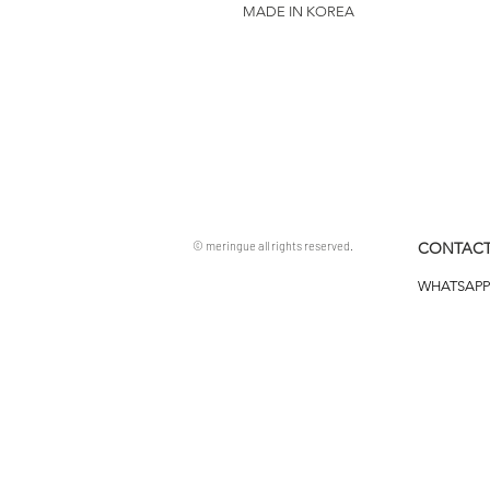
MADE IN KOREA
© meringue all rights reserved.
CONTACT
WHATSAPP