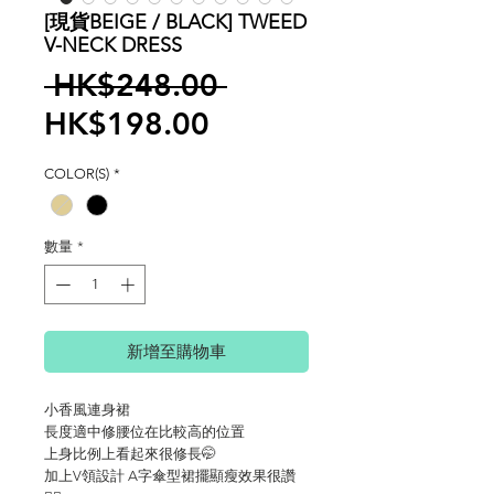
[現貨BEIGE / BLACK] TWEED
V-NECK DRESS
一
 HK$248.00 
促
般
HK$198.00
銷
價
COLOR(S)
*
價
格
格
數量
*
新增至購物車
小香風連身裙
長度適中修腰位在比較高的位置
上身比例上看起來很修長🤭
加上V領設計 A字傘型裙擺顯瘦效果很讚