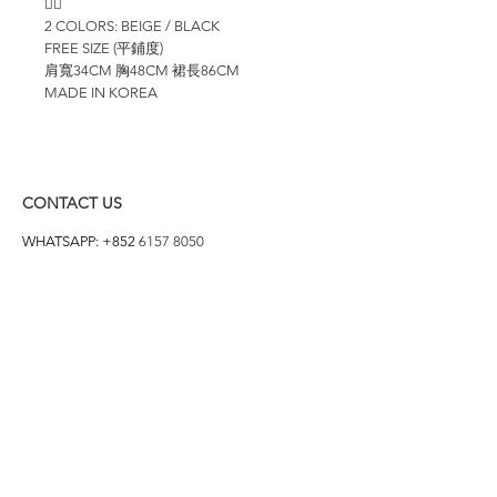
👍🏻
2 COLORS: BEIGE / BLACK
FREE SIZE (平鋪度)
肩寬34CM 胸48CM 裙長86CM
MADE IN KOREA
CONTACT US
WHATSAPP: +852
6157 8050
付款方式
1. BANK TRANSFER
HANG HENG 恒生 /
BANK OF CHINA 中銀
2. FPS
3. PAYME