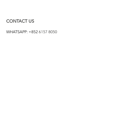
CONTACT US
WHATSAPP: +852
6157 8050
付款方式
1. BANK TRANSFER
HANG HENG 恒生 /
BANK OF CHINA 中銀
2. FPS
3. PAYME
4. ALIPAY
FOLLOW US ON