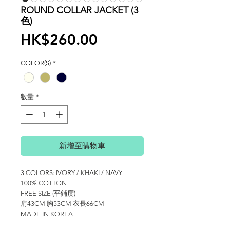
ROUND COLLAR JACKET (3
色)
價
HK$260.00
格
COLOR(S)
*
數量
*
新增至購物車
3 COLORS: IVORY / KHAKI / NAVY
100% COTTON
FREE SIZE (平鋪度)
肩43CM 胸53CM 衣長66CM
MADE IN KOREA