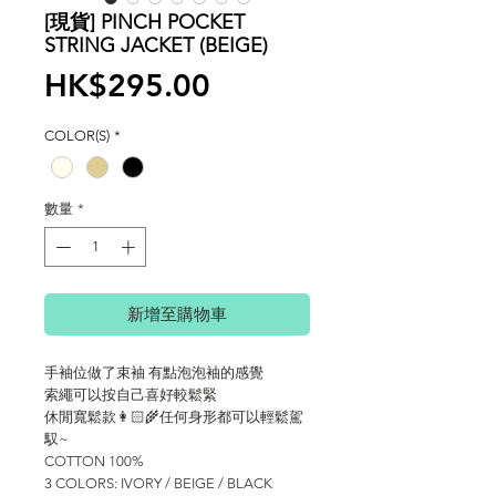
[現貨] PINCH POCKET
STRING JACKET (BEIGE)
價
HK$295.00
格
COLOR(S)
*
數量
*
新增至購物車
手袖位做了束袖 有點泡泡袖的感覺

索繩可以按自己喜好較鬆緊

休閒寬鬆款👩🏻‍🌾任何身形都可以輕鬆駕
馭~

COTTON 100%

3 COLORS: IVORY / BEIGE / BLACK
