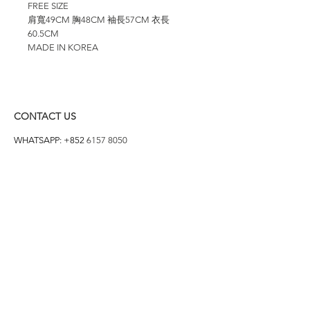
FREE SIZE

肩寬49CM 胸48CM 袖長57CM 衣長
60.5CM

MADE IN KOREA
CONTACT US
WHATSAPP: +852
6157 8050
付款方式
1. BANK TRANSFER
HANG HENG 恒生 /
BANK OF CHINA 中銀
2. FPS
3. PAYME