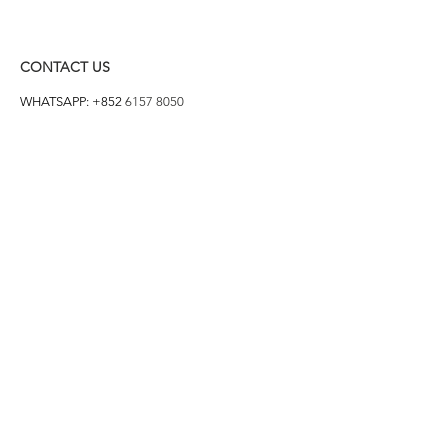
CONTACT US
WHATSAPP: +852
6157 8050
付款方式
1. BANK TRANSFER
HANG HENG 恒生 /
BANK OF CHINA 中銀
2. FPS
3. PAYME
4. ALIPAY
FOLLOW US ON