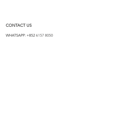
CONTACT US
WHATSAPP: +852
6157 8050
付款方式
1. BANK TRANSFER
HANG HENG 恒生 /
BANK OF CHINA 中銀
2. FPS
3. PAYME
4. ALIPAY
FOLLOW US ON