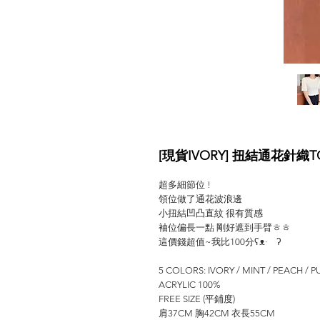
[現貨IVORY] 扭結通花針織TO
超多細節位 !
領位做了通花波浪邊
小扭結凹凸直紋 很有質感
袖位偏長一點 剛好遮到手臂ㅎㅎ
這價錢超值~我比100分ʕᴥ· ʔ
5 COLORS: IVORY / MINT / PEACH / P
ACRYLIC 100%
FREE SIZE (平鋪度)
肩37CM 胸42CM 衣長55CM