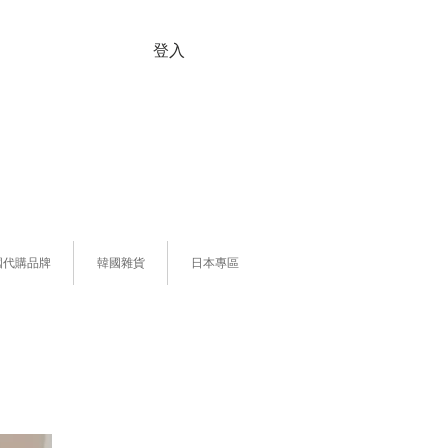
登入
國代購品牌
韓國雜貨
日本專區