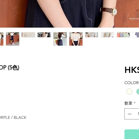
P (5色)
HK
COLOR(
數量
*
URPLE / BLACK