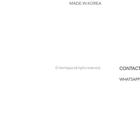
MADE IN KOREA
© meringue all rights reserved.
CONTACT
WHATSAPP