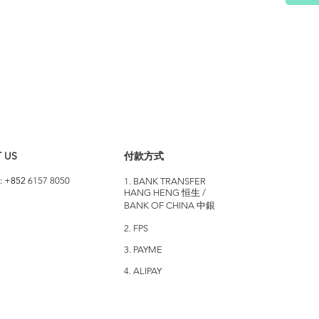
 US
付款方式
: +852
6157 8050
1. BANK TRANSFER
HANG HENG 恒生 /
BANK OF CHINA 中銀
2. FPS
3. PAYME
4. ALIPAY