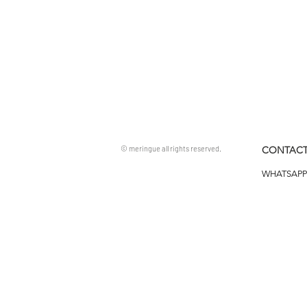
© meringue all rights reserved.
CONTACT
WHATSAPP