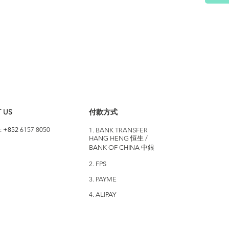
 US
付款方式
: +852
6157 8050
1. BANK TRANSFER
HANG HENG 恒生 /
BANK OF CHINA 中銀
2. FPS
3. PAYME
4. ALIPAY