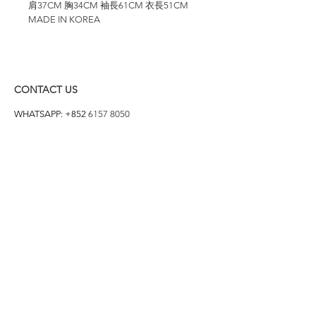
肩37CM 胸34CM 袖長61CM 衣長51CM
MADE IN KOREA
CONTACT US
WHATSAPP: +852
6157 8050
付款方式
1. BANK TRANSFER
HANG HENG 恒生 /
BANK OF CHINA 中銀
2. FPS
3. PAYME
4. ALIPAY